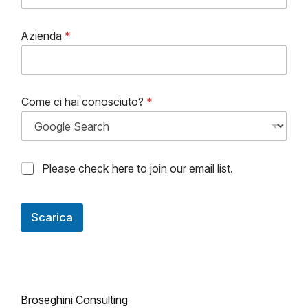
Azienda
*
M
Come ci hai conosciuto?
*
a
r
k
e
t
M
Please check here to join our email list.
i
a
n
r
g
k
h
Scarica
e
a
t
i
i
c
n
o
g
n
e
s
m
Broseghini Consulting
e