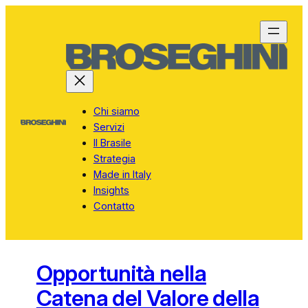
Vai
al
contenuto
Chi siamo
Servizi
Il Brasile
Strategia
Made in Italy
Insights
Contatto
Opportunità nella
Catena del Valore della